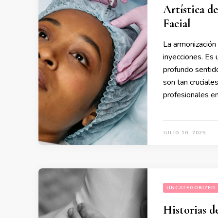
Artística d
Facial
La armonización 
inyecciones. Es 
profundo sentido 
son tan cruciale
profesionales en
JULIO 10, 2025
UNCATEGORIZED
Historias d