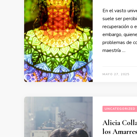
En el vasto univ
suele ser percib
recuperación o e
embargo, quienes
problemas de co
maestría …
MAYO 27, 2025
UNCATEGORIZED
Alicia Coll
los Amarre