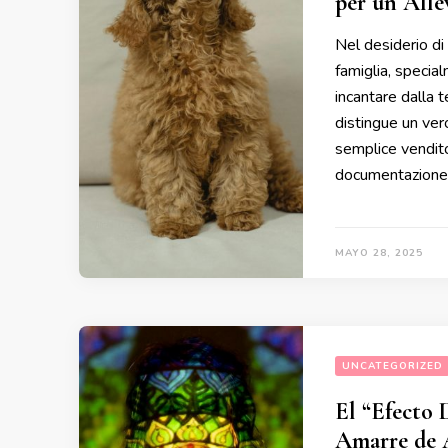
per un Alle
Nel desiderio d
famiglia, special
incantare dalla t
distingue un ver
semplice vendito
documentazione.
MAYO 28, 2025
UNCATEGORIZED
El “Efecto 
Amarre de 