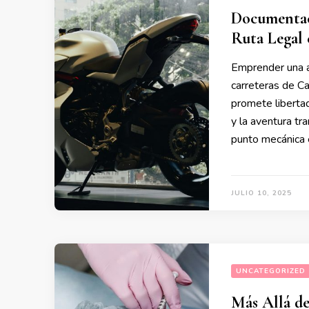
Documentaci
Ruta Legal 
Emprender una a
carreteras de Ca
promete liberta
y la aventura tr
punto mecánica 
JULIO 10, 2025
UNCATEGORIZED
Más Allá de