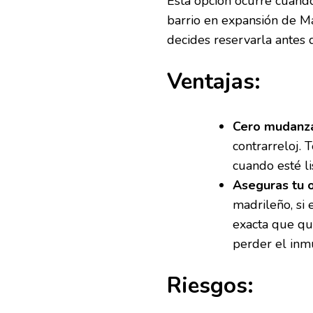
Esta opción ocurre cuando
barrio en expansión de Ma
decides reservarla antes 
Ventajas:
Cero mudanza
contrarreloj.
cuando esté li
Aseguras tu 
madrileño, si 
exacta que que
perder el inm
Riesgos: