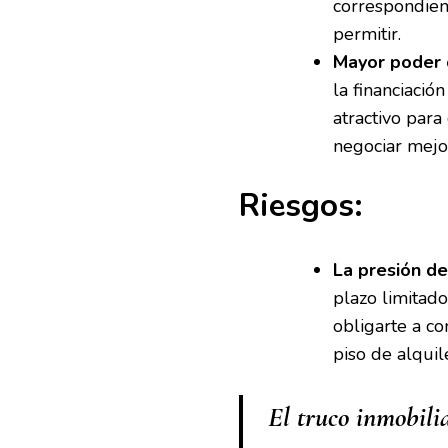
correspondien
permitir.
Mayor poder 
la financiaci
atractivo par
negociar mejor
Riesgos:
La presión de
plazo limitad
obligarte a c
piso de alquil
El truco inmobilia