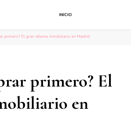
INICIO
r primero? El gran dilema inmobiliario en Madrid
rar primero? El
mobiliario en