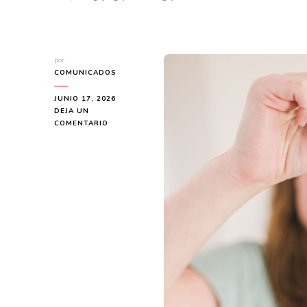
por
COMUNICADOS
JUNIO 17, 2026
DEJA UN
EN
COMENTARIO
¿VENDER
O
COMPRAR
PRIMERO?
EL
GRAN
DILEMA
INMOBILIARIO
EN
MADRID