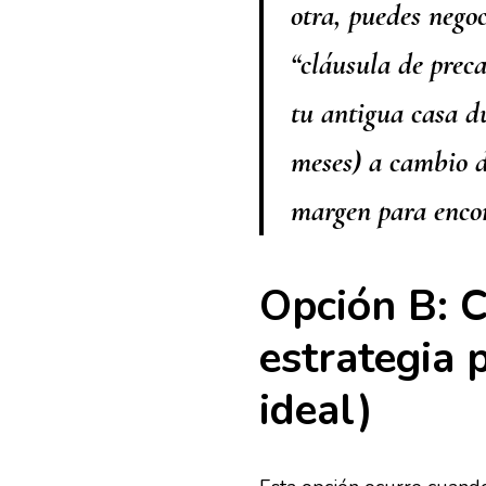
otra
, puedes negoc
“cláusula de preca
tu antigua casa d
meses) a cambio d
margen para enco
Opción B: 
estrategia 
ideal)