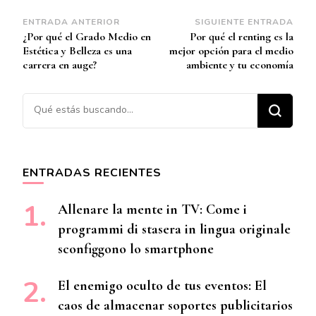
Navegación
ENTRADA ANTERIOR
SIGUIENTE ENTRADA
¿Por qué el Grado Medio en
Por qué el renting es la
de
Estética y Belleza es una
mejor opción para el medio
entradas
carrera en auge?
ambiente y tu economía
¿Buscas algo?
ENTRADAS RECIENTES
Allenare la mente in TV: Come i
programmi di stasera in lingua originale
sconfiggono lo smartphone
El enemigo oculto de tus eventos: El
caos de almacenar soportes publicitarios