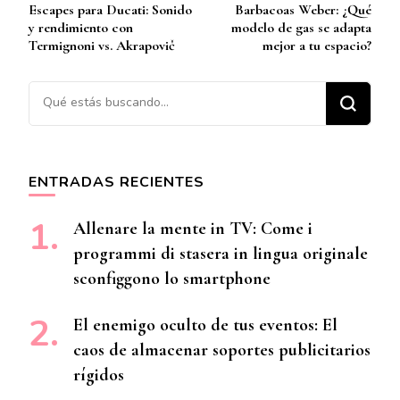
Escapes para Ducati: Sonido
Barbacoas Weber: ¿Qué
de
y rendimiento con
modelo de gas se adapta
entradas
Termignoni vs. Akrapovič
mejor a tu espacio?
¿Buscas algo?
ENTRADAS RECIENTES
Allenare la mente in TV: Come i
programmi di stasera in lingua originale
sconfiggono lo smartphone
El enemigo oculto de tus eventos: El
caos de almacenar soportes publicitarios
rígidos