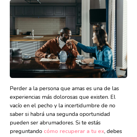
A
TU
EX?
LA
GUÍA
DEFIN
DE
LA
MANO
DE
PALO
LAFU
Perder a la persona que amas es una de las
experiencias más dolorosas que existen. El
vacío en el pecho y la incertidumbre de no
saber si habrá una segunda oportunidad
pueden ser abrumadores. Si te estás
preguntando
cómo recuperar a tu ex
, debes