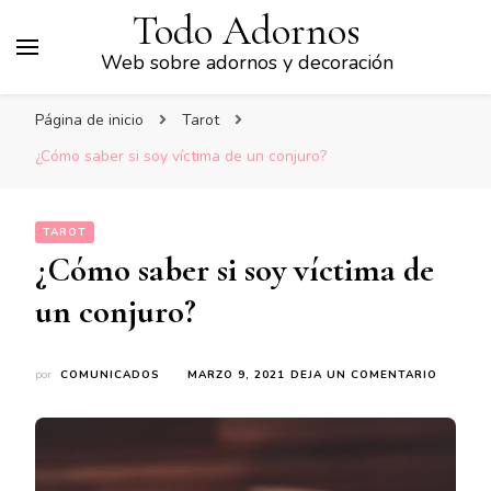
Todo Adornos
Web sobre adornos y decoración
Página de inicio
Tarot
¿Cómo saber si soy víctima de un conjuro?
TAROT
¿Cómo saber si soy víctima de
un conjuro?
EN
por
COMUNICADOS
MARZO 9, 2021
DEJA UN COMENTARIO
¿CÓMO
SABER
SI
SOY
VÍCTIMA