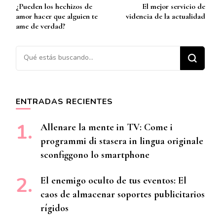
¿Pueden los hechizos de
El mejor servicio de
de
amor hacer que alguien te
videncia de la actualidad
entradas
ame de verdad?
¿Buscas algo?
ENTRADAS RECIENTES
Allenare la mente in TV: Come i
programmi di stasera in lingua originale
sconfiggono lo smartphone
El enemigo oculto de tus eventos: El
caos de almacenar soportes publicitarios
rígidos