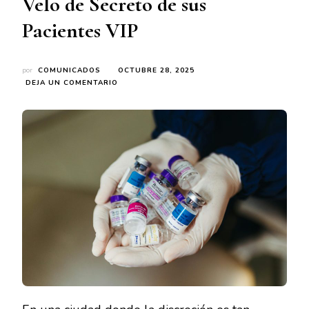
Velo de Secreto de sus
Pacientes VIP
por
COMUNICADOS
OCTUBRE 28, 2025
EN
DEJA UN COMENTARIO
DE
LA
ALFOMBRA
ROJA
A
LA
CALLE:
CÓMO
LA
CLÍNICA
DA,
DIRIGIDA
POR
LA
DOCTORA
DANIELA
ÁLVAREZ,
MANTIENE