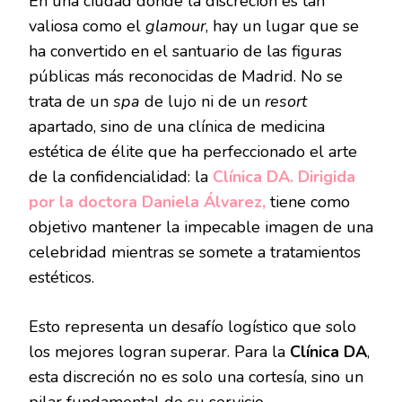
En una ciudad donde la discreción es tan
EL
valiosa como el
glamour
, hay un lugar que se
VELO
DE
ha convertido en el santuario de las figuras
SECRETO
públicas más reconocidas de Madrid. No se
DE
SUS
trata de un
spa
de lujo ni de un
resort
PACIENTES
apartado, sino de una clínica de medicina
VIP
estética de élite que ha perfeccionado el arte
de la confidencialidad: la
Clínica DA. Dirigida
por la doctora Daniela Álvarez,
tiene como
objetivo mantener la impecable imagen de una
celebridad mientras se somete a tratamientos
estéticos.
Esto representa un desafío logístico que solo
los mejores logran superar. Para la
Clínica DA
,
esta discreción no es solo una cortesía, sino un
pilar fundamental de su servicio.