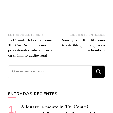
Navegación
ENTRADA ANTERIOR
SIGUIENTE ENTRADA
La fórmula del éxito: Cómo
Sauvage de Dior: El aroma
de
The Core School forma
irresistible que conquista a
entradas
profesionales sobresalientes
los hombres
en el ámbito audiovisual
¿Buscas algo?
ENTRADAS RECIENTES
Allenare la mente in TV: Come i