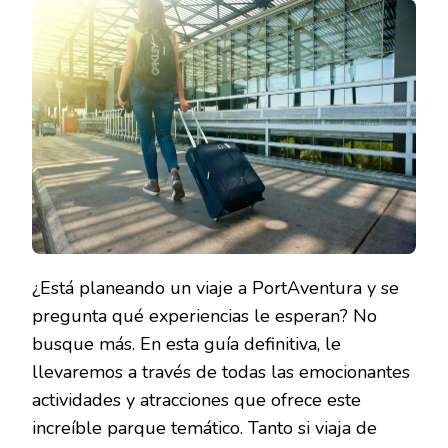
LÍMITES
EXPLOR
LAS
ATRACC
Y
ACTIVI
DE
PORTAV
¿Está planeando un viaje a PortAventura y se
pregunta qué experiencias le esperan? No
busque más. En esta guía definitiva, le
llevaremos a través de todas las emocionantes
actividades y atracciones que ofrece este
increíble parque temático. Tanto si viaja de