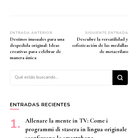
Navegación
ENTRADA ANTERIOR
SIGUIENTE ENTRADA
Destinos inusuales para una
Descubre la versatilidad y
de
despedida original: Ideas
sofisticación de las medallas
entradas
creativas para celebrar de
de metacrilato
manera única
¿Buscas algo?
ENTRADAS RECIENTES
Allenare la mente in TV: Come i
programmi di stasera in lingua originale
sconfiggono lo smartphone