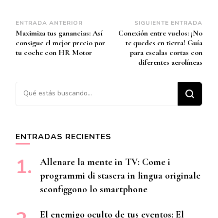
Navegación
ENTRADA ANTERIOR
SIGUIENTE ENTRADA
Maximiza tus ganancias: Así
Conexión entre vuelos: ¡No
de
consigue el mejor precio por
te quedes en tierra! Guía
entradas
tu coche con HR Motor
para escalas cortas con
diferentes aerolíneas
¿Buscas algo?
ENTRADAS RECIENTES
Allenare la mente in TV: Come i
programmi di stasera in lingua originale
sconfiggono lo smartphone
El enemigo oculto de tus eventos: El