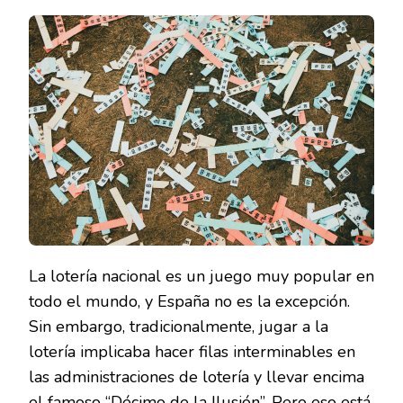
LOTERÍAS:
LA
REVOLUCIÓN
DIGITAL
QUE
ESTÁ
CAMBIANDO
LA
FORMA
DE
JUGAR
A
LA
LOTERÍA
La lotería nacional es un juego muy popular en
todo el mundo, y España no es la excepción.
Sin embargo, tradicionalmente, jugar a la
lotería implicaba hacer filas interminables en
las administraciones de lotería y llevar encima
el famoso “Décimo de la Ilusión”. Pero eso está