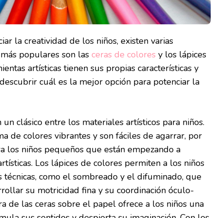
ar la creatividad de los niños, existen varias
s más populares son las
ceras de colores
y los lápices
ntas artísticas tienen sus propias características y
 descubrir cuál es la mejor opción para potenciar la
 un clásico entre los materiales artísticos para niños.
 de colores vibrantes y son fáciles de agarrar, por
ra los niños pequeños que están empezando a
rtísticas. Los lápices de colores permiten a los niños
s técnicas, como el sombreado y el difuminado, que
ollar su motricidad fina y su coordinación óculo-
a de las ceras sobre el papel ofrece a los niños una
imula sus sentidos y despierta su imaginación. Con los