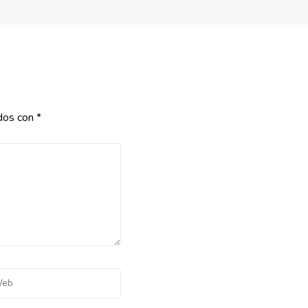
dos con
*