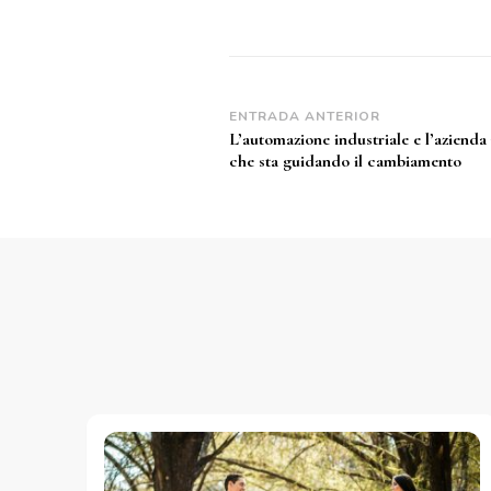
Navegación
ENTRADA ANTERIOR
L’automazione industriale e l’azienda
de
che sta guidando il cambiamento
entradas