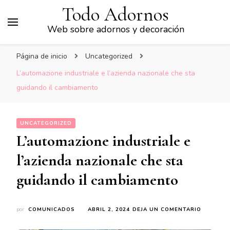
Todo Adornos
Web sobre adornos y decoración
Página de inicio
Uncategorized
L’automazione industriale e l’azienda nazionale che sta
guidando il cambiamento
UNCATEGORIZED
L’automazione industriale e
l’azienda nazionale che sta
guidando il cambiamento
EN
por
COMUNICADOS
ABRIL 2, 2024
DEJA UN COMENTARIO
L’AUTOM
INDUSTR