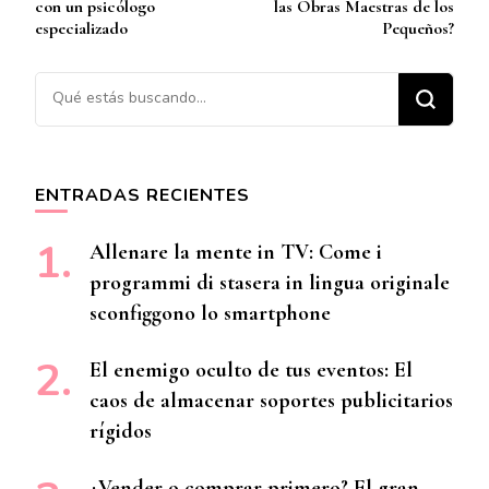
entradas
con un psicólogo
las Obras Maestras de los
especializado
Pequeños?
¿Buscas algo?
ENTRADAS RECIENTES
Allenare la mente in TV: Come i
programmi di stasera in lingua originale
sconfiggono lo smartphone
El enemigo oculto de tus eventos: El
caos de almacenar soportes publicitarios
rígidos
¿Vender o comprar primero? El gran