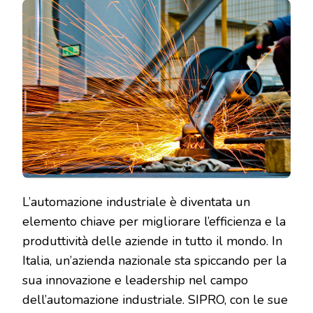
E
L’AZIEND
NAZIONA
CHE
STA
GUIDAN
IL
CAMBIAM
L’automazione industriale è diventata un
elemento chiave per migliorare l’efficienza e la
produttività delle aziende in tutto il mondo. In
Italia, un’azienda nazionale sta spiccando per la
sua innovazione e leadership nel campo
dell’automazione industriale. SIPRO, con le sue