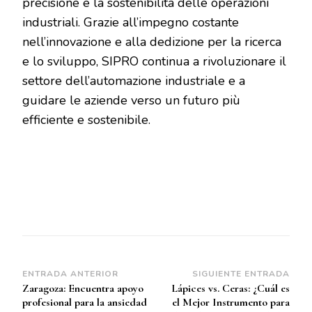
precisione e la sostenibilità delle operazioni
industriali. Grazie all’impegno costante
nell’innovazione e alla dedizione per la ricerca
e lo sviluppo, SIPRO continua a rivoluzionare il
settore dell’automazione industriale e a
guidare le aziende verso un futuro più
efficiente e sostenibile.
Navegación
ENTRADA ANTERIOR
SIGUIENTE ENTRADA
Zaragoza: Encuentra apoyo
Lápices vs. Ceras: ¿Cuál es
de
profesional para la ansiedad
el Mejor Instrumento para