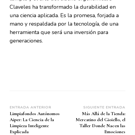
Claveles ha transformado la durabilidad en
una ciencia aplicada. Es la promesa, forjada a
mano y respaldada por la tecnología, de una
herramienta que será una inversión para
generaciones.
Navegación
ENTRADA ANTERIOR
SIGUIENTE ENTRADA
Limpiafondos Autónomos
Más Allá de la Tienda:
de
Aiper: La Ciencia de la
Mercatino del Gioiello, el
entradas
Limpieza Inteligente
Taller Donde Nacen las
Explicada
Emociones