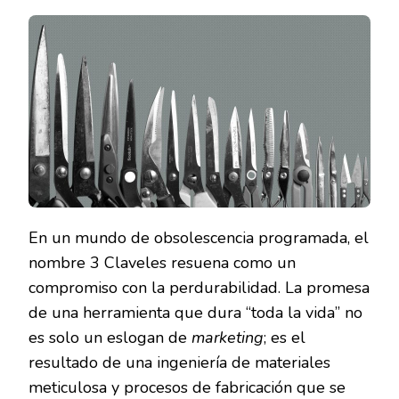
ALLÁ
DEL
ACERO:
LA
CIENCIA
DE
LA
DURABILIDAD
EN
LAS
HERRAMIENTAS
3
CLAVELES
En un mundo de obsolescencia programada, el
nombre 3 Claveles resuena como un
compromiso con la perdurabilidad. La promesa
de una herramienta que dura “toda la vida” no
es solo un eslogan de
marketing
; es el
resultado de una ingeniería de materiales
meticulosa y procesos de fabricación que se