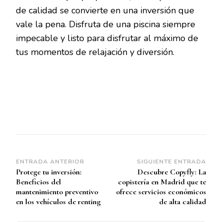
de calidad se convierte en una inversión que
vale la pena. Disfruta de una piscina siempre
impecable y listo para disfrutar al máximo de
tus momentos de relajación y diversión.
Navegación
ENTRADA ANTERIOR
SIGUIENTE ENTRADA
Protege tu inversión:
Descubre Copyfly: La
de
Beneficios del
copistería en Madrid que te
entradas
mantenimiento preventivo
ofrece servicios económicos
en los vehículos de renting
de alta calidad