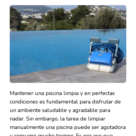
QUÉ
DEBERÍAS
INVERTIR
EN
UN
LIMPIAFONDOS
DE
CALIDAD
PARA
TU
PISCINA?
Mantener una piscina limpia y en perfectas
condiciones es fundamental para disfrutar de
un ambiente saludable y agradable para
nadar. Sin embargo, la tarea de limpiar
manualmente una piscina puede ser agotadora
y consumir mucho tiempo. Es por eso que