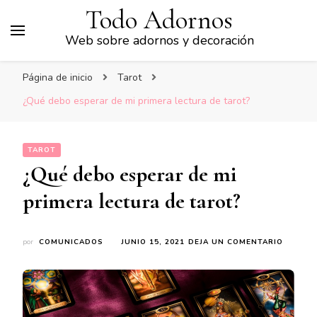
Todo Adornos
Web sobre adornos y decoración
Página de inicio
Tarot
¿Qué debo esperar de mi primera lectura de tarot?
TAROT
¿Qué debo esperar de mi
primera lectura de tarot?
EN
por
COMUNICADOS
JUNIO 15, 2021
DEJA UN COMENTARIO
¿QUÉ
DEBO
ESPERA
DE
MI