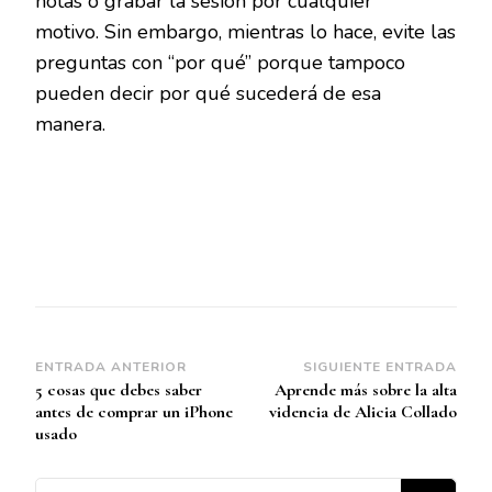
notas o grabar la sesión por cualquier
motivo. Sin embargo, mientras lo hace, evite las
preguntas con “por qué” porque tampoco
pueden decir por qué sucederá de esa
manera.
Navegación
ENTRADA ANTERIOR
SIGUIENTE ENTRADA
5 cosas que debes saber
Aprende más sobre la alta
de
antes de comprar un iPhone
videncia de Alicia Collado
entradas
usado