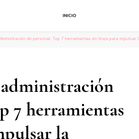
INICIO
dministración de personal: Top 7 herramientas en línea para impulsar l
 administración
op 7 herramientas
mpulsar la