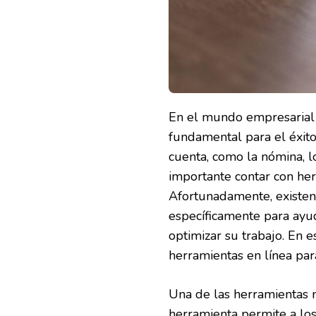
PARA
IMPULSAR
LA
PRODUCTIVIDAD
Y
EL
TALENTO
En el mundo empresarial a
fundamental para el éxit
cuenta, como la nómina, lo
importante contar con her
Afortunadamente, existen
específicamente para ayu
optimizar su trabajo. En e
herramientas en línea par
Una de las herramientas má
herramienta permite a lo