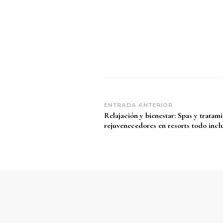
Navegación
ENTRADA ANTERIOR
Relajación y bienestar: Spas y tratam
de
rejuvenecedores en resorts todo incl
entradas