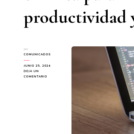
productividad y
por
COMUNICADOS
JUNIO 25, 2024
DEJA UN
EN
COMENTARIO
REVOLUCIONA
LA
ADMINISTRACIÓN
DE
PERSONAL:
TOP
7
HERRAMIENTAS
EN
LÍNEA