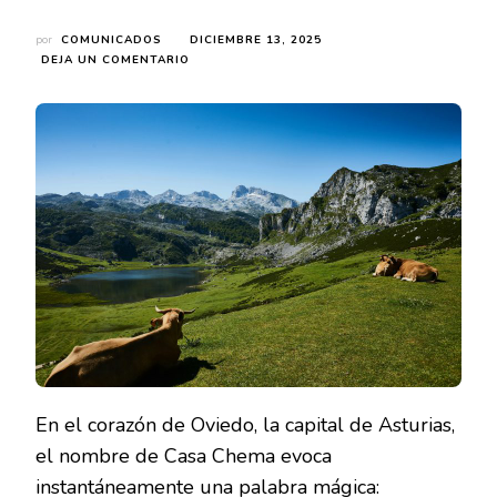
por
COMUNICADOS
DICIEMBRE 13, 2025
EN
DEJA UN COMENTARIO
DE
COCINERO
A
EMPRENDEDOR:
CÓMO
JUANJO
CIMA
CONVIRTIÓ
CASA
CHEMA
EN
UN
TEMPLO
GASTRONÓMICO
ASTURIANO
En el corazón de Oviedo, la capital de Asturias,
el nombre de Casa Chema evoca
instantáneamente una palabra mágica: