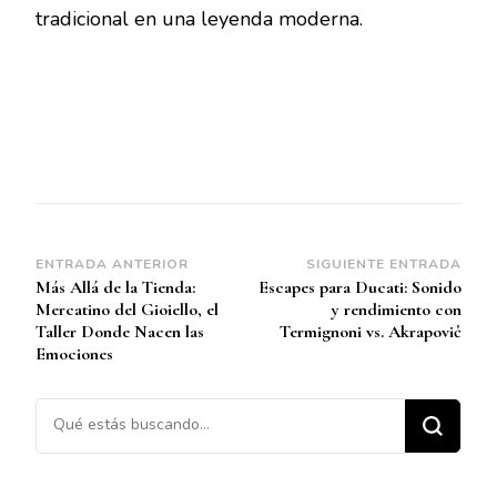
tradicional en una leyenda moderna.
Navegación
ENTRADA ANTERIOR
SIGUIENTE ENTRADA
Más Allá de la Tienda:
Escapes para Ducati: Sonido
de
Mercatino del Gioiello, el
y rendimiento con
entradas
Taller Donde Nacen las
Termignoni vs. Akrapovič
Emociones
¿Buscas algo?