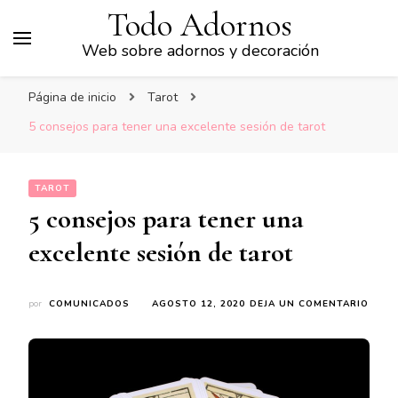
Todo Adornos
Web sobre adornos y decoración
Página de inicio
Tarot
5 consejos para tener una excelente sesión de tarot
TAROT
5 consejos para tener una
excelente sesión de tarot
EN
por
COMUNICADOS
AGOSTO 12, 2020
DEJA UN COMENTARIO
5
CONS
PARA
TENE
UNA