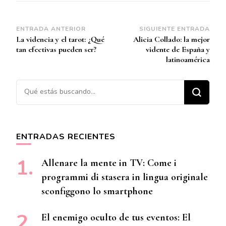
Navegación
ENTRADA ANTERIOR
SIGUIENTE ENTRADA
La videncia y el tarot: ¿Qué
Alicia Collado: la mejor
de
tan efectivas pueden ser?
vidente de España y
entradas
latinoamérica
¿Buscas algo?
ENTRADAS RECIENTES
Allenare la mente in TV: Come i
programmi di stasera in lingua originale
sconfiggono lo smartphone
El enemigo oculto de tus eventos: El