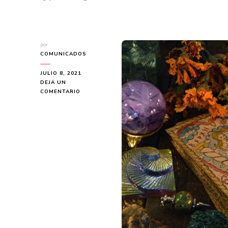
por
COMUNICADOS
JULIO 8, 2021
DEJA UN
EN
COMENTARIO
ALICIA
COLLADO:
ES
CONSIDERADA
COMO
LÍDER
EN
LOS
AMARRES
DE
AMOR