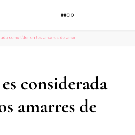
INICIO
erada como líder en los amarres de amor
 es considerada
los amarres de