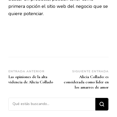
primera opción el sitio web del negocio que se
quiere potenciar.
Navegación
ENTRADA ANTERIOR
SIGUIENTE ENTRADA
Las opiniones de la alta
Alicia Collado: es
de
videncia de Alicia Collado
considerada como líder en
entradas
los amarres de amor
¿Buscas algo?