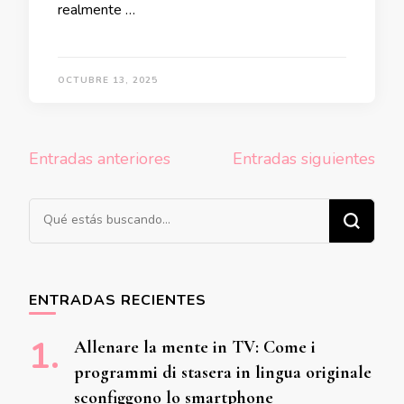
realmente …
OCTUBRE 13, 2025
Navegación
Entradas anteriores
Entradas siguientes
de
entradas
¿Buscas algo?
ENTRADAS RECIENTES
Allenare la mente in TV: Come i
programmi di stasera in lingua originale
sconfiggono lo smartphone