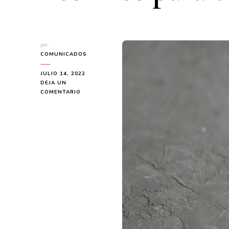
por
COMUNICADOS
JULIO 14, 2022
DEJA UN
EN
COMENTARIO
CÓMO
ENCONTRAR
Y
UTILIZAR
EL
AMULETO
DE
AMOR
ADECUADO
O
LOS
HECHIZOS
PARA
TI