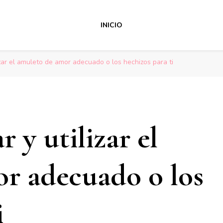
INICIO
zar el amuleto de amor adecuado o los hechizos para ti
y utilizar el
r adecuado o los
i