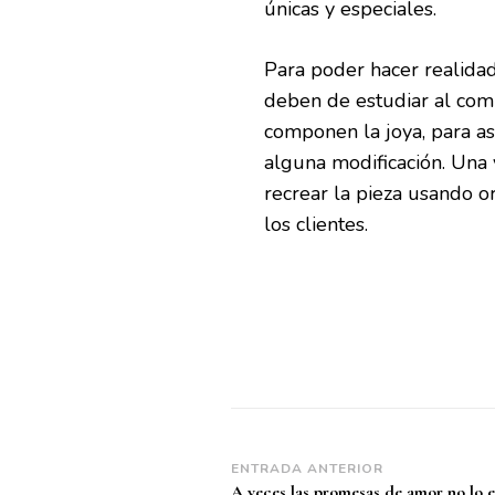
únicas y especiales.
Para poder hacer realidad 
deben de estudiar al com
componen la joya, para así
alguna modificación. Una 
recrear la pieza usando or
los clientes.
Navegación
ENTRADA ANTERIOR
A veces las promesas de amor no lo e