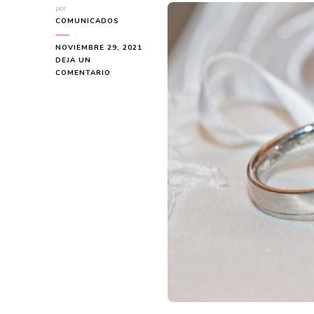
por
COMUNICADOS
NOVIEMBRE 29, 2021
DEJA UN
EN
COMENTARIO
JOYAS
PERSONALIZADAS,
EL
MEJOR
REGALO
DE
NAVIDAD
QUE
HAY