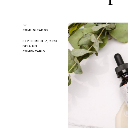
por
COMUNICADOS
SEPTIEMBRE 7, 2023
DEJA UN
EN
COMENTARIO
LA
CANNABIS
COME
MEDICINA:
UN’ANALISI
APPROFONDITA
DEI
SUOI
BENEFICI
TERAPEUTICI