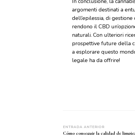
In conclusione, la cannabi
argomenti destinati a ent
dell’epilessia, di gestione
rendono il CBD un’opzion
naturali. Con ulteriori ri
prospettive future della c
a esplorare questo mondo 
legale ha da offrire!
Navegación
ENTRADA ANTERIOR
Cómo conseguir la calidad de limpie