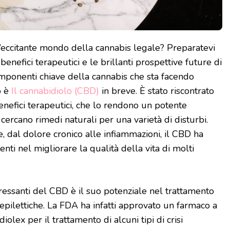
ll’eccitante mondo della cannabis legale? Preparatevi
 benefici terapeutici e le brillanti prospettive future di
mponenti chiave della cannabis che sta facendo
o è
Il cannabidiolo (CBD)
in breve. È stato riscontrato
nefici terapeutici, che lo rendono un potente
ercano rimedi naturali per una varietà di disturbi.
e, dal dolore cronico alle infiammazioni, il CBD ha
nti nel migliorare la qualità della vita di molti
ressanti del CBD è il suo potenziale nel trattamento
i epilettiche. La FDA ha infatti approvato un farmaco a
lex per il trattamento di alcuni tipi di crisi