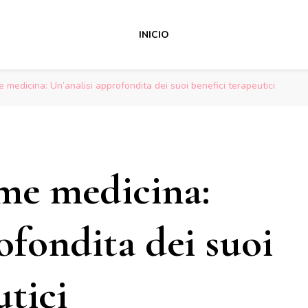
INICIO
medicina: Un’analisi approfondita dei suoi benefici terapeutici
me medicina:
ofondita dei suoi
utici