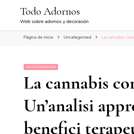
Todo Adornos
Web sobre adornos y decoración
Página de inicio
Uncategorized
La cannabis come 
UNCATEGORIZED
La cannabis co
Un’analisi appr
benefici terape