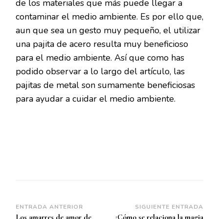
de los materiales que más puede llegar a
contaminar el medio ambiente. Es por ello que,
aun que sea un gesto muy pequeño, el utilizar
una pajita de acero resulta muy beneficioso
para el medio ambiente. Así que como has
podido observar a lo largo del artículo, las
pajitas de metal son sumamente beneficiosas
para ayudar a cuidar el medio ambiente.
Navegación
ENTRADA ANTERIOR
SIGUIENTE ENTRADA
Los amarres de amor de
¿Cómo se relaciona la magia