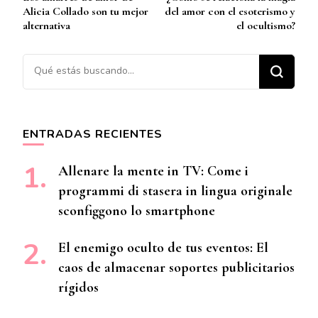
de
Alicia Collado son tu mejor
del amor con el esoterismo y
entradas
alternativa
el ocultismo?
¿Buscas algo?
ENTRADAS RECIENTES
Allenare la mente in TV: Come i
programmi di stasera in lingua originale
sconfiggono lo smartphone
El enemigo oculto de tus eventos: El
caos de almacenar soportes publicitarios
rígidos