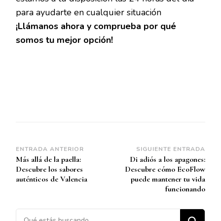
para ayudarte en cualquier situación
¡Llámanos ahora y comprueba por qué
somos tu mejor opción!
Navegación
ENTRADA ANTERIOR
SIGUIENTE ENTRADA
Más allá de la paella:
Di adiós a los apagones:
de
Descubre los sabores
Descubre cómo EcoFlow
entradas
auténticos de Valencia
puede mantener tu vida
funcionando
¿Buscas algo?