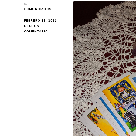
por
COMUNICADOS
FEBRERO 13, 2021
DEJA UN
EN
COMENTARIO
CONOCE
LAS
VIDENTES
MÁS
RECOMENDADAS
EN
LA
ACTUALIDAD