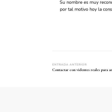
Su nombre es muy recono
por tal motivo hoy la con
Navegación
ENTRADA ANTERIOR
Contactar con videntes reales para a
de
entradas