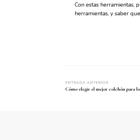
Con estas herramientas, p
herramientas, y saber que 
Navegación
ENTRADA ANTERIOR
Cómo elegir el mejor colchón para lo
de
entradas