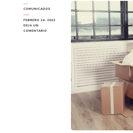
por
COMUNICADOS
FEBRERO 24, 2022
DEJA UN
EN
COMENTARIO
CÓMO
ENCONTRAR
Y
EMPEZAR
A
UTILIZAR
LOS
TRASTEROS
EN
LA
CIUDAD