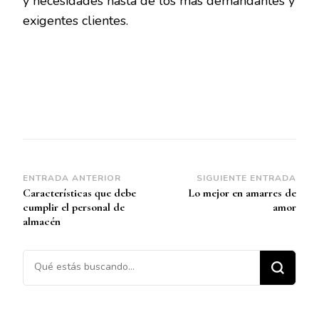
y necesidades hasta de los más demandantes y
exigentes clientes.
Navegación
ENTRADA ANTERIOR
SIGUIENTE ENTRADA
Características que debe
Lo mejor en amarres de
de
cumplir el personal de
amor
entradas
almacén
¿Buscas algo?