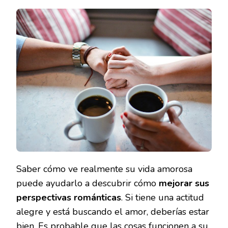
UTILIZAR
LAS
LECTURAS
DE
TAROT
PARA
MEJORAR
SU
VIDA
AMOROSA?
Saber cómo ve realmente su vida amorosa
puede ayudarlo a descubrir cómo
mejorar sus
perspectivas románticas
. Si tiene una actitud
alegre y está buscando el amor, deberías estar
bien. Es probable que las cosas funcionen a su