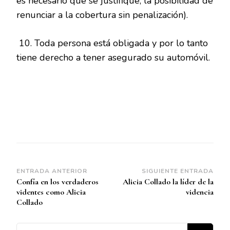
es necesario que se justifique, la posibilidad de
renunciar a la cobertura sin penalización).
10. Toda persona está obligada y por lo tanto
tiene derecho a tener asegurado su automóvil.
Navegación
ENTRADA ANTERIOR
SIGUIENTE ENTRADA
Confía en los verdaderos
Alicia Collado la líder de la
de
videntes como Alicia
videncia
entradas
Collado