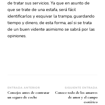
de tratar sus servicios. Ya que en asunto de
que se trate de una estafa, será fácil
identificarlos y esquivar la trampa, guardando
tiempo y dinero, de esta forma, así si se trata
de un buen vidente asimismo se sabrá por las
opiniones.
Navegación
ENTRADA ANTERIOR
SIGUIENTE ENTRADA
Consejos antes de contratar
Conoce todo de los amarres
de
un seguro de coche
de amor y el campo
entradas
esotérico