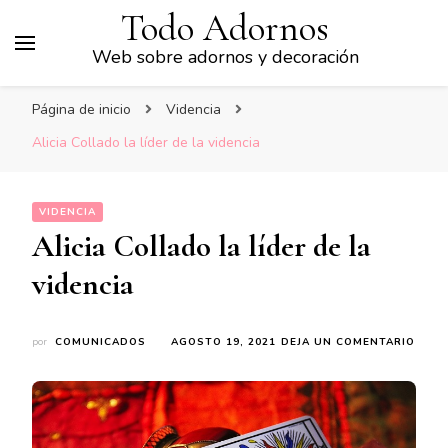
Todo Adornos
Web sobre adornos y decoración
Página de inicio
Videncia
Alicia Collado la líder de la videncia
VIDENCIA
Alicia Collado la líder de la
videncia
EN
por
COMUNICADOS
AGOSTO 19, 2021
DEJA UN COMENTARIO
ALICI
COLL
LA
LÍDE
DE