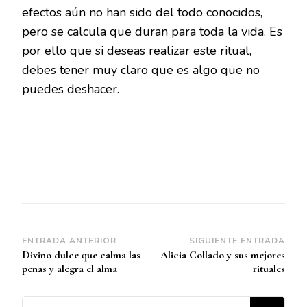
efectos aún no han sido del todo conocidos,
pero se calcula que duran para toda la vida. Es
por ello que si deseas realizar este ritual,
debes tener muy claro que es algo que no
puedes deshacer.
Navegación
ENTRADA ANTERIOR
SIGUIENTE ENTRADA
Divino dulce que calma las
Alicia Collado y sus mejores
de
penas y alegra el alma
rituales
entradas
¿Buscas algo?