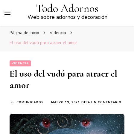
Todo Adornos
Web sobre adornos y decoración
Página de inicio
Videncia
El uso del vudú para atraer el amor
VIDENCIA
El uso del vudú para atraer el
amor
EN
por
COMUNICADOS
MARZO 19, 2021
DEJA UN COMENTARIO
EL
USO
DEL
VUDÚ
PARA