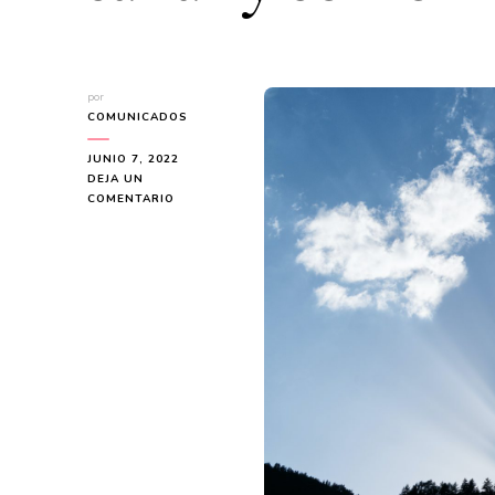
por
COMUNICADOS
JUNIO 7, 2022
DEJA UN
EN
COMENTARIO
LA
VIDENTE
ALICIA
COLLADO:
CÓMO
USAR
TUS
PODERES
ESPIRITUALES
PARA
SANAR
Y
SER
FELIZ