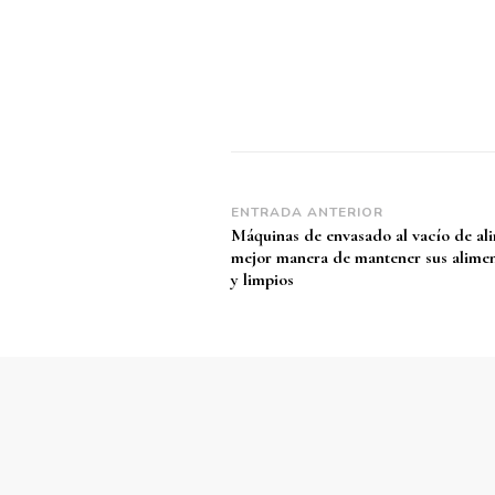
Navegación
ENTRADA ANTERIOR
Máquinas de envasado al vacío de al
de
mejor manera de mantener sus alimen
entradas
y limpios