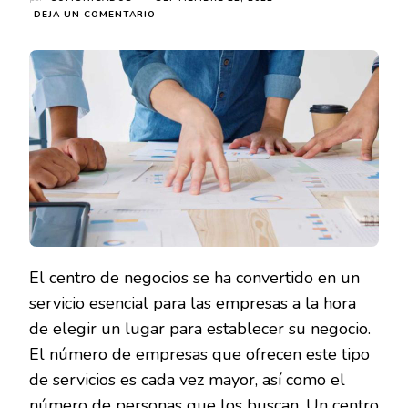
EN
DEJA UN COMENTARIO
LAS
4
COSAS
QUE
HAY
QUE
TENER
EN
CUENTA
PARA
ELEGIR
UN
CENTRO
DE
NEGOCIOS
El centro de negocios se ha convertido en un
EN
ZARAGOZA
servicio esencial para las empresas a la hora
de elegir un lugar para establecer su negocio.
El número de empresas que ofrecen este tipo
de servicios es cada vez mayor, así como el
número de personas que los buscan. Un centro