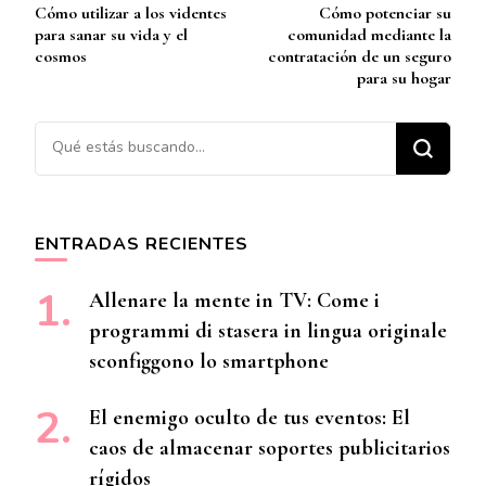
Cómo utilizar a los videntes
Cómo potenciar su
de
para sanar su vida y el
comunidad mediante la
entradas
cosmos
contratación de un seguro
para su hogar
¿Buscas algo?
ENTRADAS RECIENTES
Allenare la mente in TV: Come i
programmi di stasera in lingua originale
sconfiggono lo smartphone
El enemigo oculto de tus eventos: El
caos de almacenar soportes publicitarios
rígidos