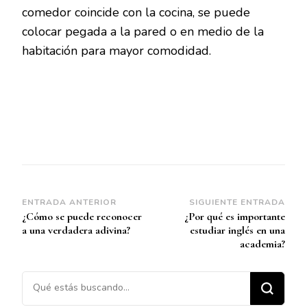
comedor coincide con la cocina, se puede
colocar pegada a la pared o en medio de la
habitación para mayor comodidad.
Navegación
ENTRADA ANTERIOR
SIGUIENTE ENTRADA
¿Cómo se puede reconocer
¿Por qué es importante
de
a una verdadera adivina?
estudiar inglés en una
entradas
academia?
¿Buscas algo?