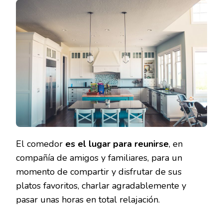
UN
COMEDOR
CONSEJO
PARA
HACERLO
UN
LUGAR
MÁS
MODERN
Y
ACOGED
El comedor
es el lugar para reunirse
, en
compañía de amigos y familiares, para un
momento de compartir y disfrutar de sus
platos favoritos, charlar agradablemente y
pasar unas horas en total relajación.