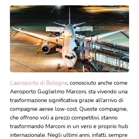
VOLI
LOW-
COST
A
BOLOGNA:
UNA
BOCCATA
D’ARIA
FRESCA
PER
I
VIAGGIATORI
L’aeroporto di Bologna
, conosciuto anche come
Aeroporto Guglielmo Marconi, sta vivendo una
trasformazione significativa grazie all’arrivo di
compagnie aeree low-cost. Queste compagnie,
che offrono voli a prezzi competitivi, stanno
trasformando Marconi in un vero e proprio hub
internazionale. Negli ultimi anni, infatti, sempre