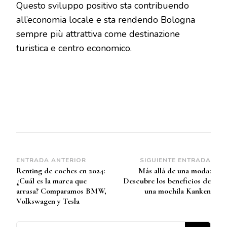
Questo sviluppo positivo sta contribuendo
all’economia locale e sta rendendo Bologna
sempre più attrattiva come destinazione
turistica e centro economico.
Navegación
ENTRADA ANTERIOR
SIGUIENTE ENTRADA
Renting de coches en 2024:
Más allá de una moda:
de
¿Cuál es la marca que
Descubre los beneficios de
entradas
arrasa? Comparamos BMW,
una mochila Kanken
Volkswagen y Tesla