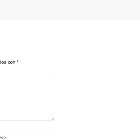
dos con
*