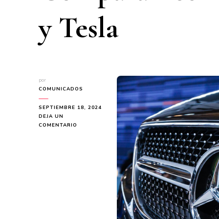
y Tesla
por
COMUNICADOS
SEPTIEMBRE 18, 2024
DEJA UN
EN
COMENTARIO
RENTING
DE
COCHES
EN
2024:
¿CUÁL
ES
LA
MARCA
QUE