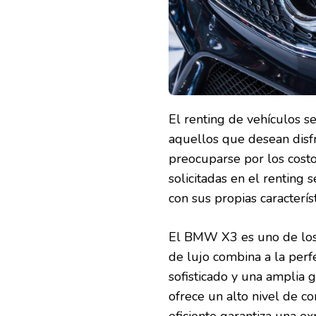
ARRASA?
COMPARAMOS
BMW,
VOLKSWAGEN
Y
TESLA
El renting de vehículos 
aquellos que desean disf
preocuparse por los cost
solicitadas en el rentin
con sus propias característ
El BMW X3 es uno de los
de lujo combina a la perf
sofisticado y una amplia
ofrece un alto nivel de c
eficiente garantiza una e