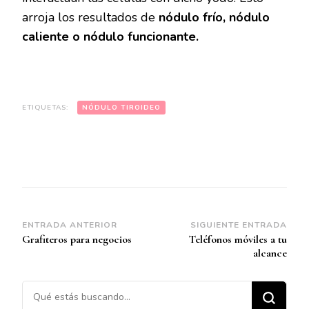
arroja los resultados de
nódulo frío, nódulo
caliente o nódulo funcionante.
ETIQUETAS:
NÓDULO TIROIDEO
Navegación
ENTRADA ANTERIOR
SIGUIENTE ENTRADA
Grafiteros para negocios
Teléfonos móviles a tu
de
alcance
entradas
¿Buscas algo?