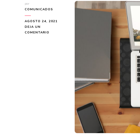
por
COMUNICADOS
AGOSTO 24, 2021
DEJA UN
EN
COMENTARIO
TRANSFORMAR
TU
CASA,
LA
MEJOR
ESTRATEGIA
Y
PRESUPUESTO