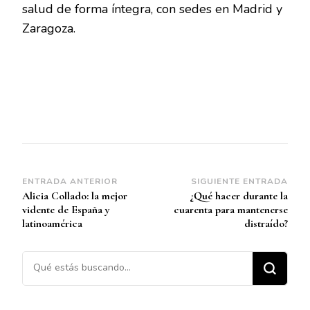
salud de forma íntegra, con sedes en Madrid y
Zaragoza.
Navegación
ENTRADA ANTERIOR
SIGUIENTE ENTRADA
Alicia Collado: la mejor
¿Qué hacer durante la
de
vidente de España y
cuarenta para mantenerse
entradas
latinoamérica
distraído?
¿Buscas algo?