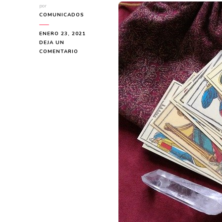
por
COMUNICADOS
ENERO 23, 2021
DEJA UN
EN
COMENTARIO
RECONOCE
A
UNA
CLARIVIDENTE
REAL
DENTRO
DE
LA
RED