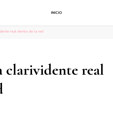
INICIO
dente real dentro de la red
clarividente real
d