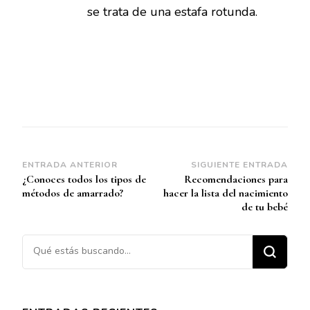
se trata de una estafa rotunda.
Navegación
ENTRADA ANTERIOR
SIGUIENTE ENTRADA
¿Conoces todos los tipos de
Recomendaciones para
de
métodos de amarrado?
hacer la lista del nacimiento
entradas
de tu bebé
¿Buscas algo?